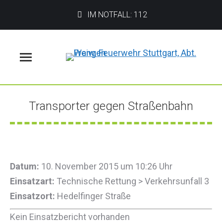
IM NOTFALL: 112
Menü
Transporter gegen Straßenbahn
Sie befinden sich hier:
Datum:
10. November 2015 um 10:26 Uhr
Einsatzart:
Technische Rettung > Verkehrsunfall 3
Einsatzort:
Hedelfinger Straße
Kein Einsatzbericht vorhanden