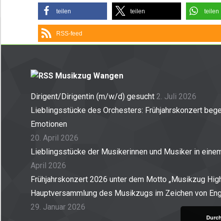
teilen
teilen
teilen
RSS-feed
Musikzug Wangen
Dirigent/Dirigentin (m/w/d) gesucht
2. Juli 2026
Lieblingsstücke des Orchesters: Frühjahrskonzert begei
Emotionen
20. April 2026
Lieblingsstücke der Musikerinnen und Musiker in ein
April 2026
Frühjahrskonzert 2026 unter dem Motto „Musikzug High
Hauptversammlung des Musikzugs im Zeichen von En
29. Januar 2026
Durch