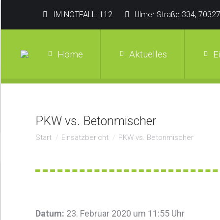
IM NOTFALL: 112
Ulmer Straße 334, 70327
Home
Aktuelles
E
PKW vs. Betonmischer
Sie befinden sich hier:
Start
Einsatzbericht
PKW vs. Betonmischer
Datum:
23. Februar 2020 um 11:55 Uhr