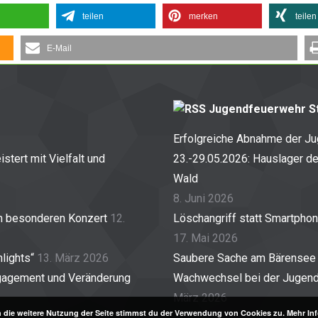
teilen
merken
teilen
E-Mail
Jugendfeuerwehr St
Erfolgreiche Abnahme der J
stert mit Vielfalt und
23.-29.05.2026: Hauslager d
Wald
8. Juni 2026
em besonderen Konzert
12.
Löschangriff statt Smartpho
17. Mai 2026
lights“
13. März 2026
Saubere Sache am Bärensee
gagement und Veränderung
Wachwechsel bei der Jugendf
März 2026
 die weitere Nutzung der Seite stimmst du der Verwendung von Cookies zu.
Mehr In