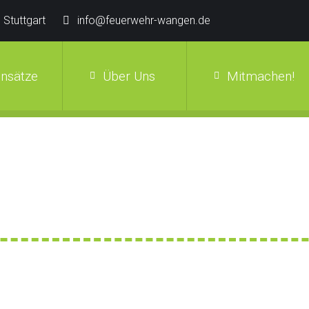
 Stuttgart
info@feuerwehr-wangen.de
insätze
Über Uns
Mitmachen!