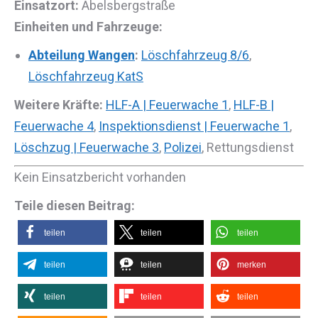
Einsatzort:
Abelsbergstraße
Einheiten und Fahrzeuge:
Abteilung Wangen
:
Löschfahrzeug 8/6
,
Löschfahrzeug KatS
Weitere Kräfte:
HLF-A | Feuerwache 1
,
HLF-B |
Feuerwache 4
,
Inspektionsdienst | Feuerwache 1
,
Löschzug | Feuerwache 3
,
Polizei
, Rettungsdienst
Kein Einsatzbericht vorhanden
Teile diesen Beitrag:
teilen
teilen
teilen
teilen
teilen
merken
teilen
teilen
teilen