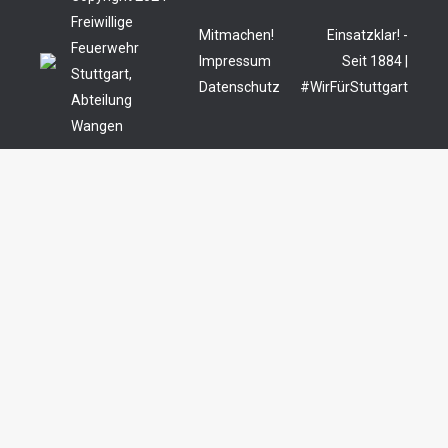
Freiwillige
Mitmachen!
Einsatzklar! -
Feuerwehr
Impressum
Seit 1884 |
Stuttgart,
Datenschutz
#WirFürStuttgart
Abteilung
Wangen
Durch die weitere Nutzung der Seite stimmst du der
Verwendung von Cookies zu.
Mehr Informationen
Akzeptieren
Die Cookie-Einstellungen auf dieser Website sind auf
"Cookies zulassen" eingestellt, um das beste
Surferlebnis zu ermöglichen. Wenn du diese Website
ohne Änderung der Cookie-Einstellungen verwendest
oder auf "Akzeptieren" klickst, erklärst du sich damit
einverstanden.