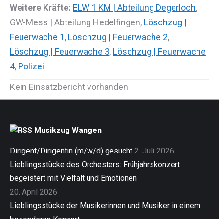
Weitere Kräfte:
ELW 1 KM | Abteilung Degerloch
,
GW-Mess | Abteilung Hedelfingen,
Löschzug |
Feuerwache 1
,
Löschzug | Feuerwache 2
,
Löschzug | Feuerwache 3
,
Löschzug | Feuerwache
4
,
Polizei
Kein Einsatzbericht vorhanden
Musikzug Wangen
Dirigent/Dirigentin (m/w/d) gesucht
2. Juli 2026
Lieblingsstücke des Orchesters: Frühjahrskonzert
begeistert mit Vielfalt und Emotionen
20. April 2026
Lieblingsstücke der Musikerinnen und Musiker in einem