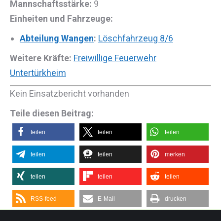
Mannschaftsstärke:
9
Einheiten und Fahrzeuge:
Abteilung Wangen
:
Löschfahrzeug 8/6
Weitere Kräfte:
Freiwillige Feuerwehr
Untertürkheim
Kein Einsatzbericht vorhanden
Teile diesen Beitrag:
teilen
teilen
teilen
teilen
teilen
merken
teilen
teilen
teilen
RSS-feed
E-Mail
drucken