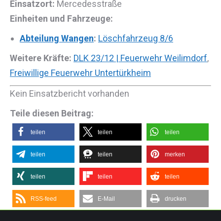
Einsatzort:
Mercedesstraße
Einheiten und Fahrzeuge:
Abteilung Wangen
:
Löschfahrzeug 8/6
Weitere Kräfte:
DLK 23/12 | Feuerwehr Weilimdorf
,
Freiwillige Feuerwehr Untertürkheim
Kein Einsatzbericht vorhanden
Teile diesen Beitrag:
teilen
teilen
teilen
teilen
teilen
merken
teilen
teilen
teilen
RSS-feed
E-Mail
drucken