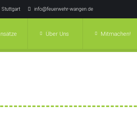
 Stuttgart
info@feuerwehr-wangen.de
insätze
Über Uns
Mitmachen!