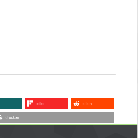
teilen
teilen
drucken