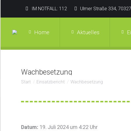
IM NOTFALL: 112
Ulmer Straße 334, 70327
Home
Aktuelles
E
Wachbesetzung
Sie befinden sich hier:
Start
Einsatzbericht
Wachbesetzung
Datum:
19. Juli 2024 um 4:22 Uhr