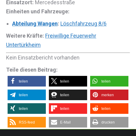
Einsatzort:
Mercedesstraße
Einheiten und Fahrzeuge:
Abteilung Wangen
:
Löschfahrzeug 8/6
Weitere Kräfte:
Freiwillige Feuerwehr
Untertürkheim
Kein Einsatzbericht vorhanden
Teile diesen Beitrag:
teilen
teilen
teilen
teilen
teilen
merken
teilen
teilen
teilen
RSS-feed
E-Mail
drucken