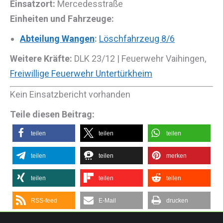
Einsatzort:
Mercedesstraße
Einheiten und Fahrzeuge:
Abteilung Wangen
:
Löschfahrzeug 8/6
Weitere Kräfte:
DLK 23/12 | Feuerwehr Vaihingen,
Freiwillige Feuerwehr Untertürkheim
Kein Einsatzbericht vorhanden
Teile diesen Beitrag:
teilen
teilen
teilen
teilen
teilen
merken
teilen
teilen
teilen
RSS-feed
E-Mail
drucken