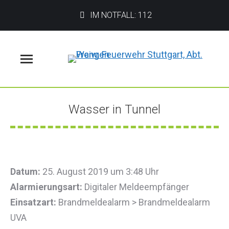
IM NOTFALL: 112
Menü
Wasser in Tunnel
Sie befinden sich hier:
Datum:
25. August 2019 um 3:48 Uhr
Alarmierungsart:
Digitaler Meldeempfänger
Einsatzart:
Brandmeldealarm > Brandmeldealarm
UVA