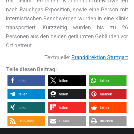
mit leicht erhöhten Kohlenmonoxid-Blutwerten
nach Rauchgas-Exposition, sowie eine Person mit
internistischen Beschwerden wurden in eine Klinik
transportiert. Kurzzeitig wurden bis zu 26
Personen aus den beiden geräumten Gebäuden vor
Ort betreut.
Textquelle:
Branddirektion Stuttgart
Teile diesen Beitrag:
teilen
teilen
teilen
teilen
teilen
merken
teilen
teilen
teilen
RSS-feed
E-Mail
drucken