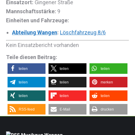
Einsatzort:
Gingener Straße
Mannschaftsstärke:
9
Einheiten und Fahrzeuge:
Abteilung Wangen
:
Löschfahrzeug 8/6
Kein Einsatzbericht vorhanden
Teile diesen Beitrag:
teilen
teilen
teilen
teilen
teilen
merken
teilen
teilen
teilen
RSS-feed
E-Mail
drucken