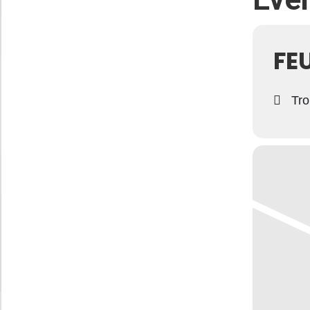
FE
Trol