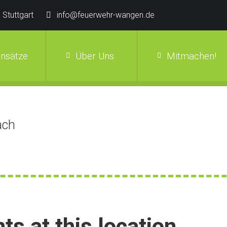
 Stuttgart
info@feuerwehr-wangen.de
insätze
Über Uns
Mitmachen!
ach
ts at this location