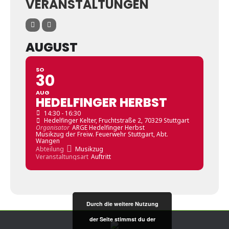
VERANSTALTUNGEN
AUGUST
SO
30
AUG
HEDELFINGER HERBST
14:30 - 16:30
Hedelfinger Kelter
, Fruchtstraße 2, 70329 Stuttgart
Organisator
ARGE Hedelfinger Herbst
Musikzug der Freiw. Feuerwehr Stuttgart, Abt.
Wangen
Abteilung
Musikzug
Veranstaltungsart
Auftritt
Durch die weitere Nutzung
der Seite stimmst du der