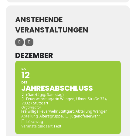
ANSTEHENDE
VERANSTALTUNGEN
DEZEMBER
SA
12
DEZ
JAHRESABSCHLUSS
(Ganztägig: Samstag)
Feuerwehrmagazin Wangen
, Ulmer Straße 334,
70327 Stuttgart
Organisator
Freiwillige Feuerwehr Stuttgart, Abteilung Wangen
Abteilung
Altersgruppe,
Jugendfeuerwehr,
Löschzug
Veranstaltungsart
Fest