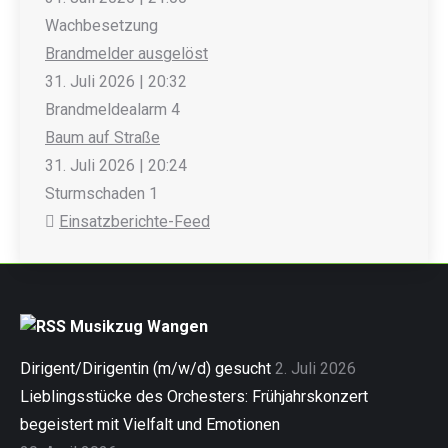
Wachbesetzung
Brandmelder ausgelöst
31. Juli 2026
|
20:32
Brandmeldealarm 4
Baum auf Straße
31. Juli 2026
|
20:24
Sturmschaden 1
Einsatzberichte-Feed
Musikzug Wangen
Dirigent/Dirigentin (m/w/d) gesucht
2. Juli 2026
Lieblingsstücke des Orchesters: Frühjahrskonzert
begeistert mit Vielfalt und Emotionen