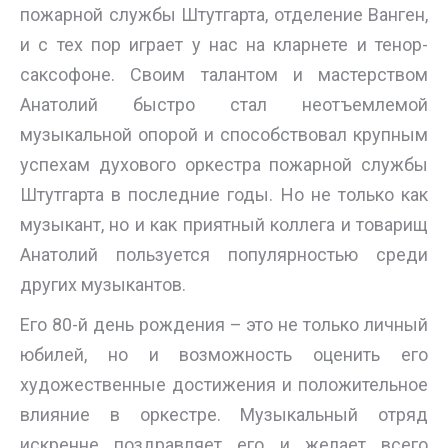
пожарной службы Штутгарта, отделение Ванген,
и с тех пор играет у нас на кларнете и тенор-
саксофоне. Своим талантом и мастерством
Анатолий быстро стал неотъемлемой
музыкальной опорой и способствовал крупным
успехам духового оркестра пожарной службы
Штутгарта в последние годы. Но не только как
музыкант, но и как приятный коллега и товарищ
Анатолий пользуется популярностью среди
других музыкантов.
Его 80-й день рождения – это не только личный
юбилей, но и возможность оценить его
художественные достижения и положительное
влияние в оркестре. Музыкальный отряд
искренне поздравляет его и желает всего