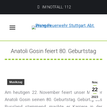
IM NOTFALL: 112
Menü
Anatoli Gosin feiert 80. Geburtstag
Sie befinden sich hier:
Musikzug
Nov.
22
Am heutigen 22. November feiert unser Musiker
2023
Anatoli Gosin seinen 80. Geburtstag. Gebürtig aus
Russland stammend, machte er Karriere in der