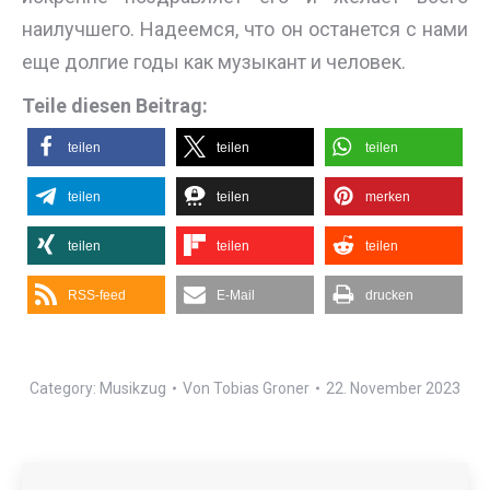
наилучшего. Надеемся, что он останется с нами
еще долгие годы как музыкант и человек.
Teile diesen Beitrag:
teilen
teilen
teilen
teilen
teilen
merken
teilen
teilen
teilen
RSS-feed
E-Mail
drucken
Category:
Musikzug
Von
Tobias Groner
22. November 2023