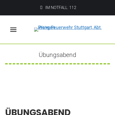
IM NOTFALL: 112
Menü
Übungsabend
Sie befinden sich hier:
ÜBUNGSABEND