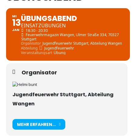
ÜBUNGSABEND
MI
13
EINSATZÜBUNGEN
JAN
18:30 - 20:30
Feuerwehrmagazin Wangen
, Ulmer Straße 334, 70327
Stuttgart
Organisator
Jugendfeuerwehr Stuttgart, Abteilung Wangen
Abteilung
Jugendfeuerwehr
Veranstaltungsart
Übung
Organisator
Jugendfeuerwehr Stuttgart, Abteilung
Wangen
MEHR ERFAHREN...