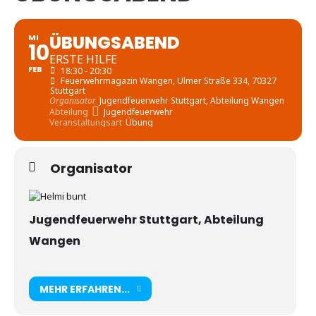
ÜBUNGSABEND
MI
10
ERSTE HILFE
FEB
18:30 - 20:30
Feuerwehrmagazin Wangen
, Ulmer Straße 334, 70327
Stuttgart
Organisator
Jugendfeuerwehr Stuttgart, Abteilung Wangen
Abteilung
Jugendfeuerwehr
Veranstaltungsart
Übung
Organisator
Jugendfeuerwehr Stuttgart, Abteilung
Wangen
MEHR ERFAHREN...