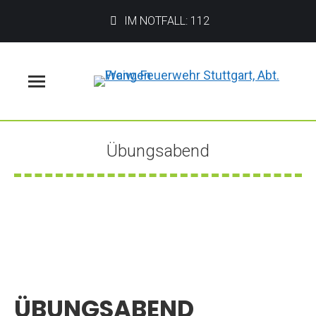
IM NOTFALL: 112
Menü
Übungsabend
Sie befinden sich hier:
ÜBUNGSABEND