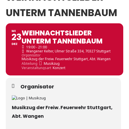
UNTERM TANNENBAUM
WEIHNACHTSLIEDER
MI
23
UNTERM TANNENBAUM
DEZ
19:00 - 21:00
Wangener Kelter
, Ulmer Straße 334, 70327 Stuttgart
Organisator
Musikzug der Freiw. Feuerwehr Stuttgart, Abt. Wangen
Abteilung
Musikzug
Veranstaltungsart
Konzert
Organisator
Musikzug der Freiw. Feuerwehr Stuttgart,
Abt. Wangen