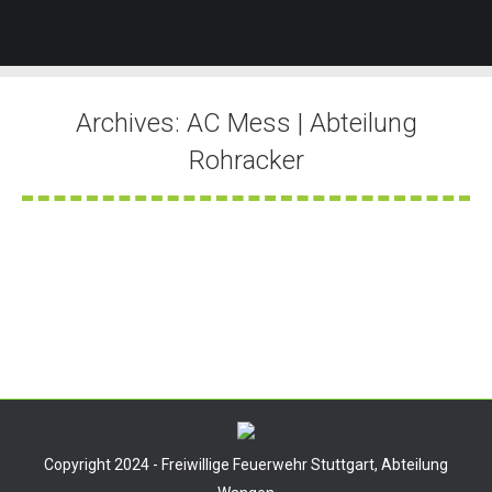
Archives:
AC Mess | Abteilung
Rohracker
Sie befinden sich hier:
Reizgas in Schule versprüht
Von
Tobias Groner
3. November 2025
Copyright 2024 - Freiwillige Feuerwehr Stuttgart, Abteilung