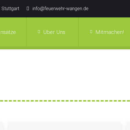
 Stuttgart
info@feuerwehr-wangen.de
insätze
Über Uns
Mitmachen!