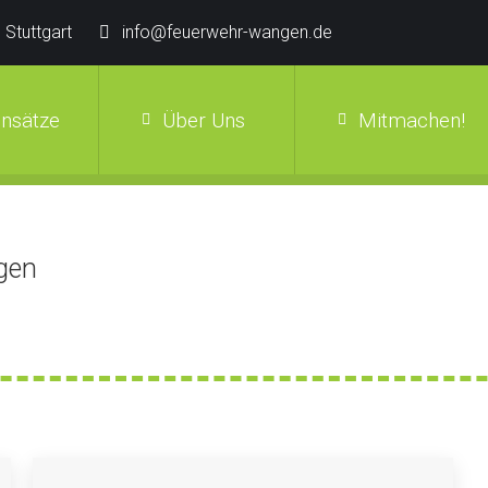
 Stuttgart
info@feuerwehr-wangen.de
insätze
Über Uns
Mitmachen!
gen