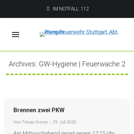
IM NOTFALL: 112
Menü
Archives:
GW-Hygiene | Feuerwache 2
Sie befinden sich hier:
Brennen zwei PKW
Von
Tobias Groner
29. Juli 2026
Am Mittwochabend geriet gegen 17:15 Uhr