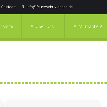
 Stuttgart
info@feuerwehr-wangen.de
insätze
Über Uns
Mitmachen!