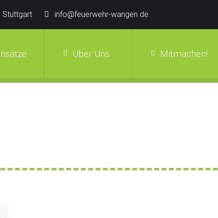
 Stuttgart
info@feuerwehr-wangen.de
insätze
Über Uns
Mitmachen!