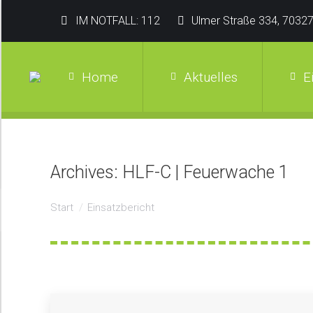
IM NOTFALL: 112
Ulmer Straße 334, 70327
Home
Aktuelles
E
Archives:
HLF-C | Feuerwache 1
Sie befinden sich hier:
Start
Einsatzbericht