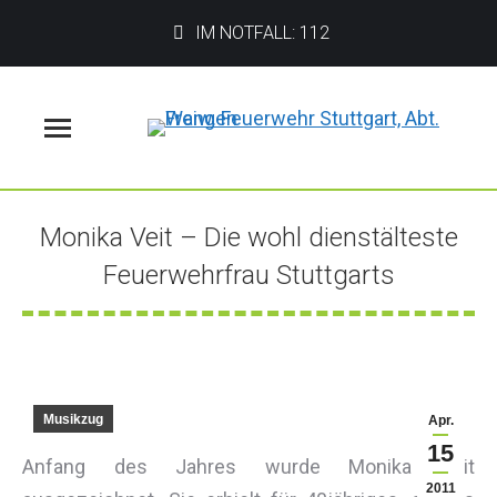
IM NOTFALL: 112
Menü
Monika Veit – Die wohl dienstälteste
Feuerwehrfrau Stuttgarts
Sie befinden sich hier:
Musikzug
Apr.
15
Anfang des Jahres wurde Monika Veit
2011