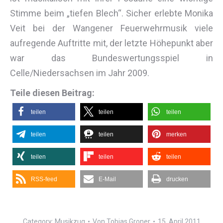
Stimme beim „tiefen Blech“. Sicher erlebte Monika
Veit bei der Wangener Feuerwehrmusik viele
aufregende Auftritte mit, der letzte Höhepunkt aber
war das Bundeswertungsspiel in
Celle/Niedersachsen im Jahr 2009.
Teile diesen Beitrag:
teilen
teilen
teilen
teilen
teilen
merken
teilen
teilen
teilen
RSS-feed
E-Mail
drucken
Category:
Musikzug
Von
Tobias Groner
15. April 2011