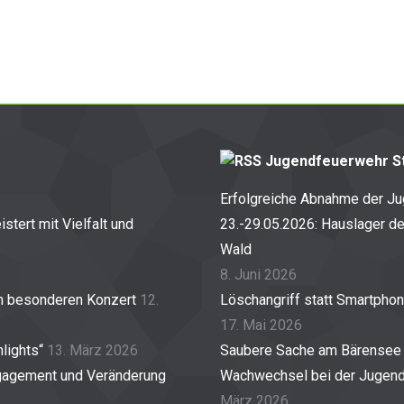
Jugendfeuerwehr St
Erfolgreiche Abnahme der J
stert mit Vielfalt und
23.-29.05.2026: Hauslager d
Wald
8. Juni 2026
em besonderen Konzert
12.
Löschangriff statt Smartpho
17. Mai 2026
lights“
13. März 2026
Saubere Sache am Bärensee
gagement und Veränderung
Wachwechsel bei der Jugendf
März 2026