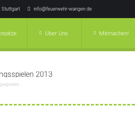
 Stuttgart
info@feuerwehr-wangen.de
insätze
Über Uns
Mitmachen!
ungsspielen 2013
ngsspielen…