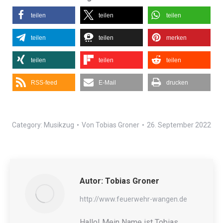
teilen
teilen
teilen
teilen
teilen
merken
teilen
teilen
teilen
RSS-feed
E-Mail
drucken
Category:
Musikzug
Von
Tobias Groner
26. September 2022
Autor:
Tobias Groner
http://www.feuerwehr-wangen.de
Hallo! Mein Name ist Tobias