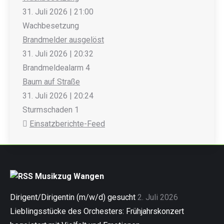
31. Juli 2026
|
21:00
Wachbesetzung
Brandmelder ausgelöst
31. Juli 2026
|
20:32
Brandmeldealarm 4
Baum auf Straße
31. Juli 2026
|
20:24
Sturmschaden 1
Einsatzberichte-Feed
Musikzug Wangen
Dirigent/Dirigentin (m/w/d) gesucht
2. Juli 2026
Lieblingsstücke des Orchesters: Frühjahrskonzert