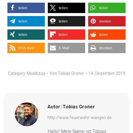
teilen
teilen
teilen
teilen
teilen
merken
teilen
teilen
teilen
RSS-feed
E-Mail
drucken
Category:
Musikzug
Von
Tobias Groner
14. Dezember 2019
Autor:
Tobias Groner
http://www.feuerwehr-wangen.de
Hallo! Mein Name ist Tobias