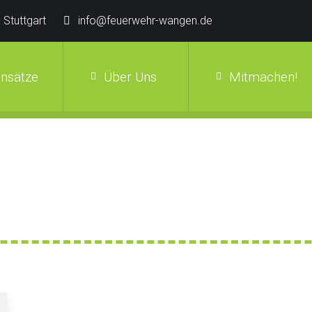
 Stuttgart
info@feuerwehr-wangen.de
insätze
Über Uns
Mitmachen!