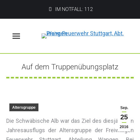
IM NOTFALL: 112
Menü
Auf dem Truppenübungsplatz
Sie befinden sich hier:
Altersgruppe
Sep.
25
Die Schwäbische Alb war das Ziel des diesjährigen
2016
Jahresausflugs der Altersgruppe der Freiwilligen
Feuerwehr Stuttgart, Abteilung Wangen. Bei