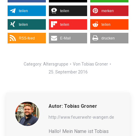
teilen
teilen
merken
teilen
teilen
teilen
RSS-feed
E-Mail
drucken
Category:
Altersgruppe
Von
Tobias Groner
25. September 2016
Autor:
Tobias Groner
http://www.feuerwehr-wangen.de
Hallo! Mein Name ist Tobias