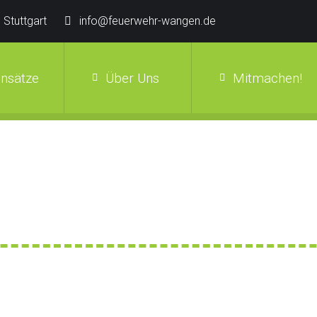
 Stuttgart
info@feuerwehr-wangen.de
insätze
Über Uns
Mitmachen!