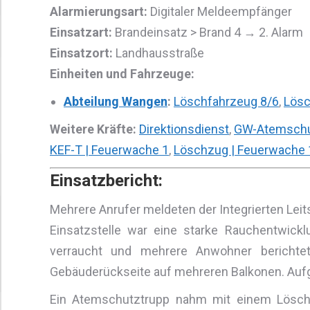
Alarmierungsart:
Digitaler Meldeempfänger
Einsatzart:
Brandeinsatz > Brand 4 → 2. Alarm
Einsatzort:
Landhausstraße
Einheiten und Fahrzeuge:
Abteilung Wangen
:
Löschfahrzeug 8/6
,
Lösc
Weitere Kräfte:
Direktionsdienst
,
GW-Atemschu
KEF-T | Feuerwache 1
,
Löschzug | Feuerwache 
Einsatzbericht:
Mehrere Anrufer meldeten der Integrierten Leitst
Einsatzstelle war eine starke Rauchentwic
verraucht und mehrere Anwohner bericht
Gebäuderückseite auf mehreren Balkonen. Aufgr
Ein Atemschutztrupp nahm mit einem Löschr