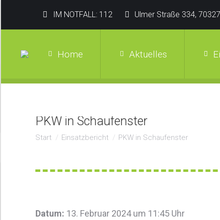
IM NOTFALL: 112
Ulmer Straße 334, 70327
Home
Aktuelles
E
PKW in Schaufenster
Sie befinden sich hier:
Start
Einsatzbericht
PKW in Schaufenster
Datum:
13. Februar 2024 um 11:45 Uhr