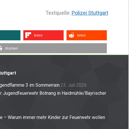
Textquelle:
Polizei Stuttgart
teilen
teilen
drucken
uttgart
ugendflamme 3 im Sommerrain
23. Juli 2026
er Jugendfeuerwehr Botnang in Haidmühle/Bayrischer
ne – Warum immer mehr Kinder zur Feuerwehr wollen