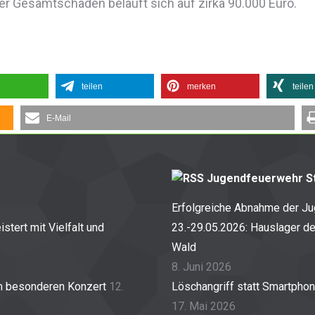
r Gesamtschaden beläuft sich auf zirka 90.000 Euro.
teilen
merken
teilen
E-Mail
Jugendfeuerwehr St
Erfolgreiche Abnahme der J
stert mit Vielfalt und
23.-29.05.2026: Hauslager d
Wald
8. Juni 2026
em besonderen Konzert
12.
Löschangriff statt Smartpho
17. Mai 2026