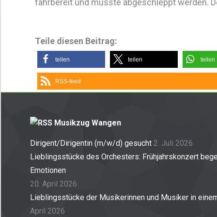
fahrbereit und musste abgeschleppt werden. De
Teile diesen Beitrag:
teilen
teilen
teilen
RSS-feed
Musikzug Wangen
Dirigent/Dirigentin (m/w/d) gesucht
2. Juli 2026
Lieblingsstücke des Orchesters: Frühjahrskonzert begei
Emotionen
20. April 2026
Lieblingsstücke der Musikerinnen und Musiker in ein
April 2026