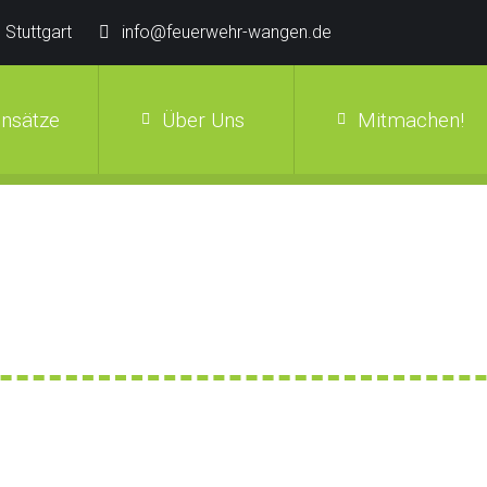
 Stuttgart
info@feuerwehr-wangen.de
insätze
Über Uns
Mitmachen!