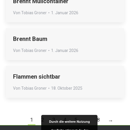
Brennt Müllcontainer
Von
Tobias Groner
1. Januar 2026
Brennt Baum
Von
Tobias Groner
1. Januar 2026
Flammen sichtbar
Von
Tobias Groner
18. Oktober 2025
1
2
3
4
5
…
8
→
Durch die weitere Nutzung