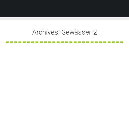
Archives:
Gewässer 2
Sie befinden sich hier:
Ölfilm auf Neckar
Von
Tobias Groner
21. August 2025
Gegen 09:40 Uhr wurde die Feuerwehr durch
die Wasserschutzpolizei zu einer
Gewässerverunreinigung im Bereich der
Wilhelma alarmiert. Vor Ort stellte sich