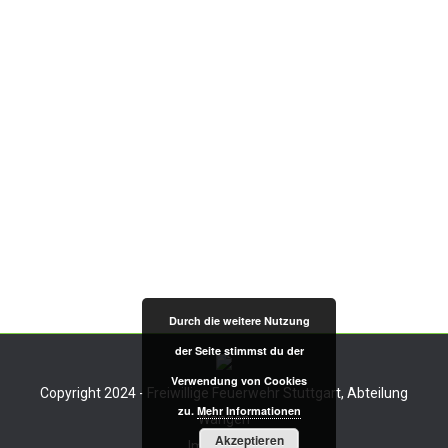
lokalisiert. Ein kontinuierlicher Austritt konnte
durch die Feuerwehr jedoch nicht
festgestellt werden. Der Ölfilm wurde mittels
Ölvlies durch ein Feuerwehrboot
aufgenommen. Abschließend wurde der
Bereich mit der Drohne der Feuerwehr
nochmals kontrolliert. Die Maßnahmen
wurden mit der Wasserschutzpolizei und
dem Amt für Umweltschutz koordiniert. Die
Herkunft des Ölfilms…
Durch die weitere Nutzung
der Seite stimmst du der
Verwendung von Cookies
Copyright 2024 - Freiwillige Feuerwehr Stuttgart, Abteilung
zu.
Mehr Informationen
Wangen
Akzeptieren
Impressum