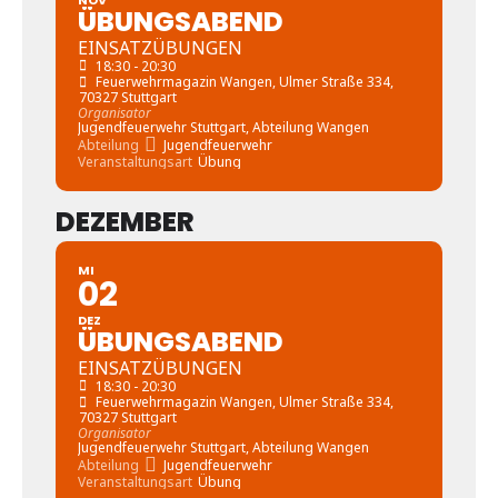
NOV
ÜBUNGSABEND
EINSATZÜBUNGEN
18:30 - 20:30
Feuerwehrmagazin Wangen
, Ulmer Straße 334,
70327 Stuttgart
Organisator
Jugendfeuerwehr Stuttgart, Abteilung Wangen
Abteilung
Jugendfeuerwehr
Veranstaltungsart
Übung
DEZEMBER
MI
02
DEZ
ÜBUNGSABEND
EINSATZÜBUNGEN
18:30 - 20:30
Feuerwehrmagazin Wangen
, Ulmer Straße 334,
70327 Stuttgart
Organisator
Jugendfeuerwehr Stuttgart, Abteilung Wangen
Abteilung
Jugendfeuerwehr
Veranstaltungsart
Übung