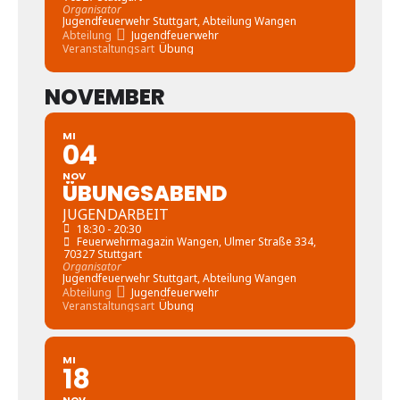
Organisator
Jugendfeuerwehr Stuttgart, Abteilung Wangen
Abteilung
Jugendfeuerwehr
Veranstaltungsart
Übung
NOVEMBER
MI
04
NOV
ÜBUNGSABEND
JUGENDARBEIT
18:30 - 20:30
Feuerwehrmagazin Wangen
, Ulmer Straße 334,
70327 Stuttgart
Organisator
Jugendfeuerwehr Stuttgart, Abteilung Wangen
Abteilung
Jugendfeuerwehr
Veranstaltungsart
Übung
MI
18