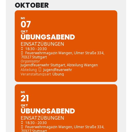
OKTOBER
MI
07
OKT
ÜBUNGSABEND
EINSATZÜBUNGEN
18:30 - 20:30
Feuerwehrmagazin Wangen
, Ulmer Straße 334,
70327 Stuttgart
Organisator
Jugendfeuerwehr Stuttgart, Abteilung Wangen
Abteilung
Jugendfeuerwehr
Veranstaltungsart
Übung
MI
21
OKT
ÜBUNGSABEND
EINSATZÜBUNGEN
18:30 - 20:30
Feuerwehrmagazin Wangen
, Ulmer Straße 334,
70327 Stuttgart