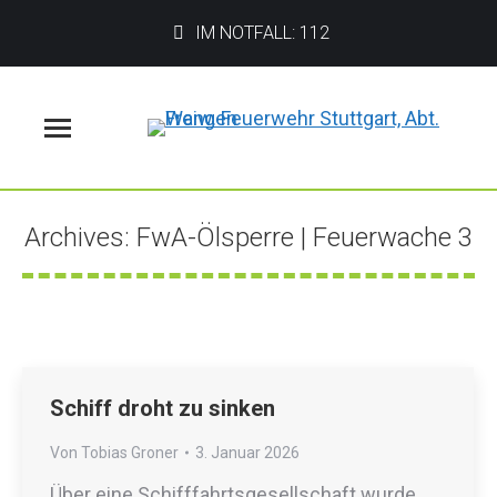
IM NOTFALL: 112
Menü
Archives:
FwA-Ölsperre | Feuerwache 3
Sie befinden sich hier:
Schiff droht zu sinken
Von
Tobias Groner
3. Januar 2026
Über eine Schifffahrtsgesellschaft wurde