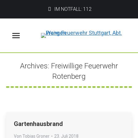
IM NOTFALL: 112
Menü
Archives:
Freiwillige Feuerwehr
Rotenberg
Sie befinden sich hier:
Gartenhausbrand
Von
Tobias Groner
23. Juli 2018