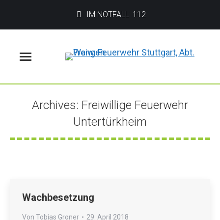
IM NOTFALL: 112
Menü
Archives:
Freiwillige Feuerwehr
Untertürkheim
Sie befinden sich hier:
Wachbesetzung
Von
Tobias Groner
29. April 2018