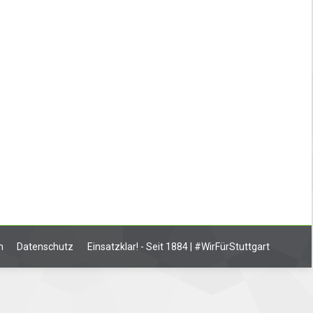
ebiet Stuttgart. Aufgrund einer
ei Eingang des ersten unwetterbedingten
ar der Stuttgarter Osten und Teile des
m
Datenschutz
Einsatzklar! - Seit 1884 | #WirFürStuttgart