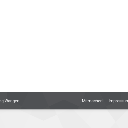
res Gewitter mit heftigen Regenschauern über dem Stadtg
die Leitstelle rechtzeitig aufgestockt werden, sodass b
e Notrufannahmeplätze besetzt waren. Schwerpunktmäßig w
 wurden Straßen und Keller…
lung Wangen
Mitmachen!
Impressu