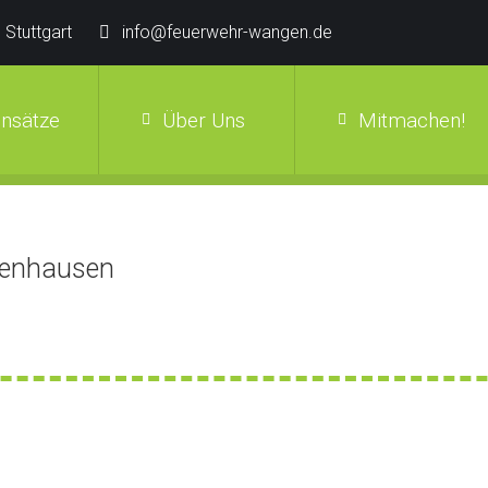
 Stuttgart
info@feuerwehr-wangen.de
insätze
Über Uns
Mitmachen!
azenhausen