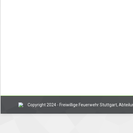
Brennt Wiese
Von
Tobias Groner
22. Juni 2026
Unwetter
Von
Tobias Groner
4. Juli 2018
Zur Mittagszeit entwickelte sich ein schwe
kontinuierlichen Wetterbeobachtung konnte 
Einsatzes alle Einsatzleitplätze sowie all
Nordens betroffen. Infolge des Starkregens
Copyright 2024 - Freiwillige Feuerwehr Stuttgart, Abtei