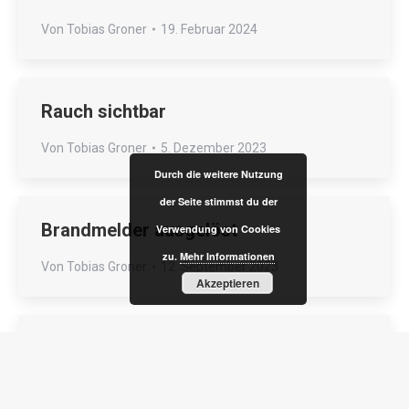
Von
Tobias Groner
19. Februar 2024
Rauch sichtbar
Von
Tobias Groner
5. Dezember 2023
Durch die weitere Nutzung
der Seite stimmst du der
Brandmelder ausgelöst
Verwendung von Cookies
zu.
Mehr Informationen
Von
Tobias Groner
12. September 2023
Akzeptieren
Brandmelder ausgelöst
Von
Tobias Groner
15. Mai 2023