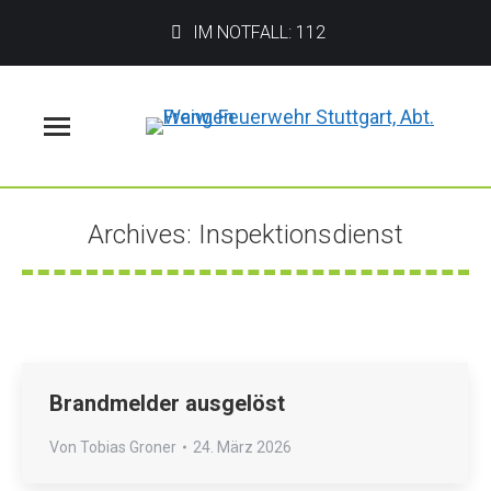
IM NOTFALL: 112
Menü
Archives:
Inspektionsdienst
Sie befinden sich hier:
Brandmelder ausgelöst
Von
Tobias Groner
24. März 2026