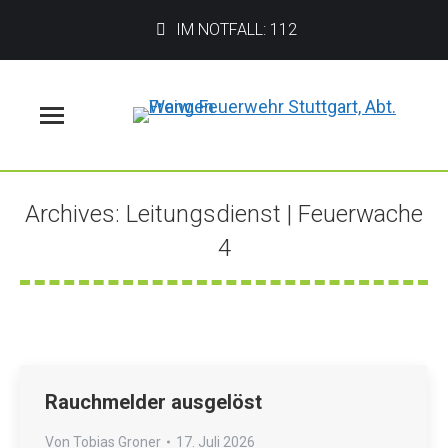
IM NOTFALL: 112
Menü
Archives:
Leitungsdienst | Feuerwache
4
Sie befinden sich hier:
Rauchmelder ausgelöst
Von
Tobias Groner
17. Juli 2026