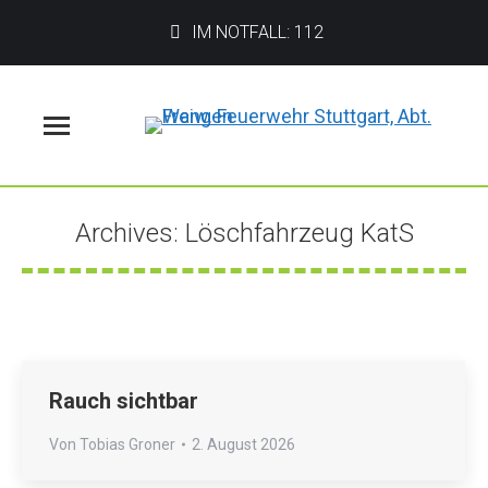
IM NOTFALL: 112
Menü
Archives:
Löschfahrzeug KatS
Sie befinden sich hier:
Rauch sichtbar
Von
Tobias Groner
2. August 2026