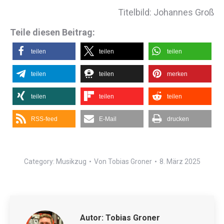
Titelbild: Johannes Groß
Teile diesen Beitrag:
teilen
teilen
teilen
teilen
teilen
merken
teilen
teilen
teilen
RSS-feed
E-Mail
drucken
Category:
Musikzug
Von
Tobias Groner
8. März 2025
Autor:
Tobias Groner