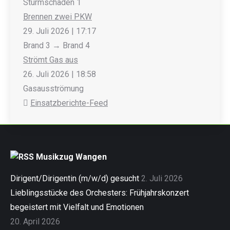
Sturmschaden 1
Brennen zwei PKW
29. Juli 2026
|
17:17
Brand 3 → Brand 4
Strömt Gas aus
26. Juli 2026
|
18:58
Gasausströmung
Einsatzberichte-Feed
Musikzug Wangen
Dirigent/Dirigentin (m/w/d) gesucht
2. Juli 2026
Lieblingsstücke des Orchesters: Frühjahrskonzert
begeistert mit Vielfalt und Emotionen
20. April 2026