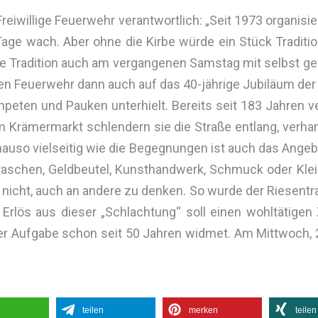
reiwillige Feuerwehr verantwortlich: „Seit 1973 organisie
ge wach. Aber ohne die Kirbe würde ein Stück Tradition
e Tradition auch am vergangenen Samstag mit selbst g
ligen Feuerwehr dann auch auf das 40-jährige Jubiläum d
eten und Pauken unterhielt. Bereits seit 183 Jahren ver
em Krämermarkt schlendern sie die Straße entlang, verha
uso vielseitig wie die Begegnungen ist auch das Angeb
schen, Geldbeutel, Kunsthandwerk, Schmuck oder Kleid
icht, auch an andere zu denken. So wurde der Riesentrau
 Erlös aus dieser „Schlachtung“ soll einen wohltätigen
er Aufgabe schon seit 50 Jahren widmet. Am Mittwoch, 2
teilen
merken
teilen