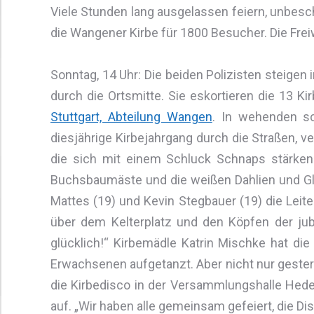
Viele Stunden lang ausgelassen feiern, unbe
die Wangener Kirbe für 1800 Besucher. Die Fre
Sonntag, 14 Uhr: Die beiden Polizisten steigen 
durch die Ortsmitte. Sie eskortieren die 13 
Stuttgart, Abteilung Wangen
. In wehenden s
diesjährige Kirbejahrgang durch die Straßen, v
die sich mit einem Schluck Schnaps stärken
Buchsbaumäste und die weißen Dahlien und G
Mattes (19) und Kevin Stegbauer (19) die Leit
über dem Kelterplatz und den Köpfen der jube
glücklich!“ Kirbemädle Katrin Mischke hat die
Erwachsenen aufgetanzt. Aber nicht nur gester
die Kirbedisco in der Versammlungshalle Hede
auf. „Wir haben alle gemeinsam gefeiert, die Dis