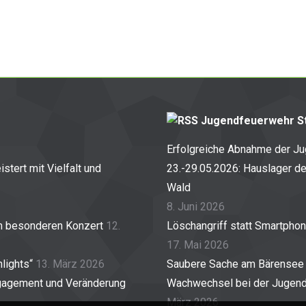
Jugendfeuerwehr St
Erfolgreiche Abnahme der J
stert mit Vielfalt und
23.-29.05.2026: Hauslager d
Wald
8. Juni 2026
em besonderen Konzert
12.
Löschangriff statt Smartpho
17. Mai 2026
lights“
13. März 2026
Saubere Sache am Bärensee
gagement und Veränderung
Wachwechsel bei der Jugendf
März 2026