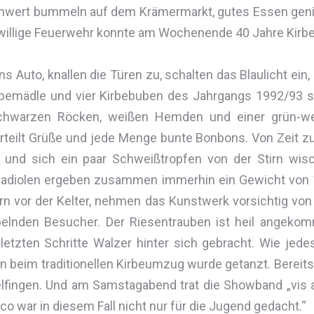
schwert bummeln auf dem Krämermarkt, gutes Essen geni
iwillige Feuerwehr konnte am Wochenende 40 Jahre Kirbe
ins Auto, knallen die Türen zu, schalten das Blaulicht ein
Kirbemädle und vier Kirbebuben des Jahrgangs 1992/93
chwarzen Röcken, weißen Hemden und einer grün-wei
erteilt Grüße und jede Menge bunte Bonbons. Von Zeit z
 und sich ein paar Schweißtropfen von der Stirn wis
ladiolen ergeben zusammen immerhin ein Gewicht von 1
ern vor der Kelter, nehmen das Kunstwerk vorsichtig von
lnden Besucher. Der Riesentrauben ist heil angekomme
 letzten Schritte Walzer hinter sich gebracht. Wie je
n beim traditionellen Kirbeumzug wurde getanzt. Bereits
lfingen. Und am Samstagabend trat die Showband „vis a 
co war in diesem Fall nicht nur für die Jugend gedacht.“