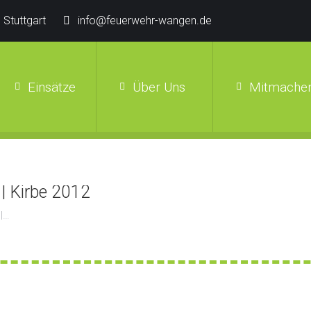
 Stuttgart
info@feuerwehr-wangen.de
Einsätze
Über Uns
Mitmachen
 | Kirbe 2012
 |…