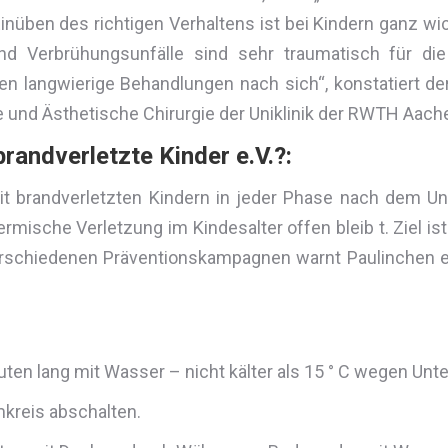
inüben des richtigen Verhaltens ist bei Kindern ganz w
nd Verbrühungsunfälle sind sehr traumatisch für die
n langwierige Behandlungen nach sich“, konstatiert d
e und Ästhetische Chirurgie der Uniklinik der RWTH Aachen, 
brandverletzte Kinder e.V.?:
 mit brandverletzten Kindern in jeder Phase nach dem U
mische Verletzung im Kindesalter offen bleib t. Ziel ist e
rschiedenen Präventionskampagnen warnt Paulinchen e.
nuten lang mit Wasser – nicht kälter als 15 ° C wegen Un
kreis abschalten.