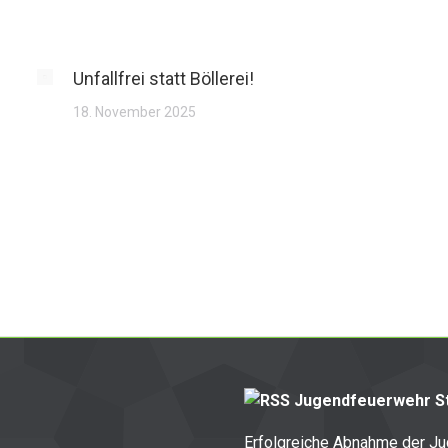
Unfallfrei statt Böllerei!
18. November 2025
Jugendfeuerwehr St
Erfolgreiche Abnahme der J