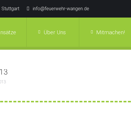
 Stuttgart
info@feuerwehr-wangen.de
insätze
Über Uns
Mitmachen!
013
013