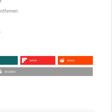
r.
entfernen.
.
teilen
teilen
drucken