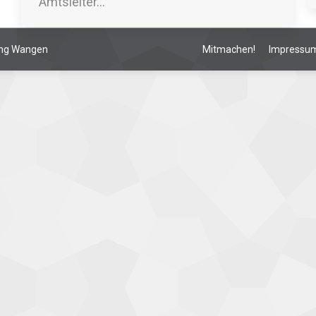
Amtsleiter…
lung Wangen
Mitmachen!
Impressu