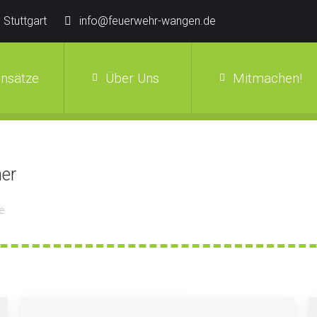
 Stuttgart
info@feuerwehr-wangen.de
insätze
Über Uns
Mitmachen!
her
ge