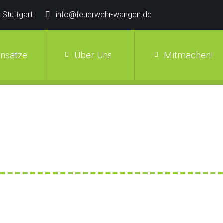
 Stuttgart
info@feuerwehr-wangen.de
insätze
Über Uns
Mitmachen!